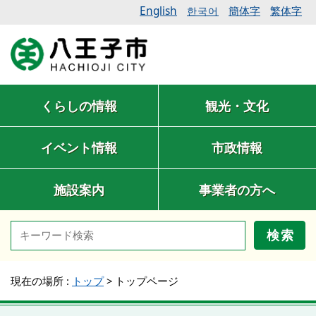
English
簡体字
繁体字
한국어
くらしの情報
観光・文化
イベント情報
市政情報
施設案内
事業者の方へ
検索
現在の場所 :
トップ
>
トップページ