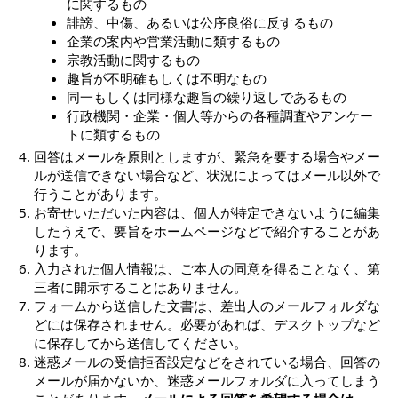
に関するもの
誹謗、中傷、あるいは公序良俗に反するもの
企業の案内や営業活動に類するもの
宗教活動に関するもの
趣旨が不明確もしくは不明なもの
同一もしくは同様な趣旨の繰り返しであるもの
行政機関・企業・個人等からの各種調査やアンケー
トに類するもの
回答はメールを原則としますが、緊急を要する場合やメー
ルが送信できない場合など、状況によってはメール以外で
行うことがあります。
お寄せいただいた内容は、個人が特定できないように編集
したうえで、要旨をホームページなどで紹介することがあ
ります。
入力された個人情報は、ご本人の同意を得ることなく、第
三者に開示することはありません。
フォームから送信した文書は、差出人のメールフォルダな
どには保存されません。必要があれば、デスクトップなど
に保存してから送信してください。
迷惑メールの受信拒否設定などをされている場合、回答の
メールが届かないか、迷惑メールフォルダに入ってしまう