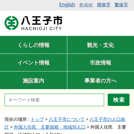
English
簡体字
繁体字
한국어
くらしの情報
観光・文化
イベント情報
市政情報
施設案内
事業者の方へ
検索
現在の場所 :
トップ
>
八王子市について
>
八王子市の人口統
計
>
外国人住民 主要国籍・地域別人口
>
外国人住民 主要