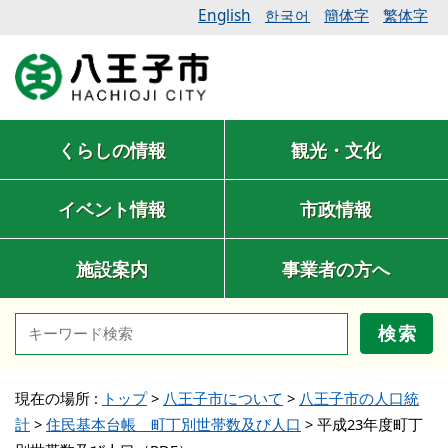
English
簡体字
繁体字
한국어
くらしの情報
観光・文化
イベント情報
市政情報
施設案内
事業者の方へ
検索
現在の場所 :
トップ
>
八王子市について
>
八王子市の人口統
計
>
住民基本台帳 町丁別世帯数及び人口
>
平成23年度町丁