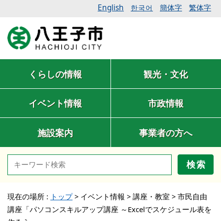
English
簡体字
繁体字
한국어
くらしの情報
観光・文化
イベント情報
市政情報
施設案内
事業者の方へ
検索
現在の場所 :
トップ
>
イベント情報
>
講座・教室
>
市民自由
講座「パソコンスキルアップ講座 ～Excelでスケジュール表を