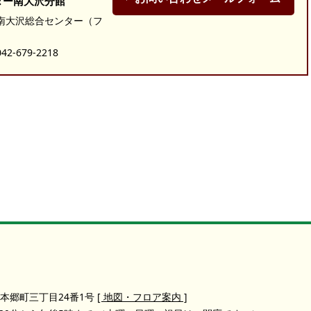
ター南大沢分館
7 南大沢総合センター（フ
-679-2218
本郷町三丁目24番1号
[ 地図・フロア案内 ]