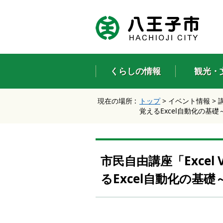
エ
ン
タ
ー
キ
ー
くらしの情報
観光・
で
、
ナ
現在の場所 :
トップ
>
イベント情報
>
ビ
覚えるExcel自動化の基
ゲ
ー
シ
ョ
ン
市民自由講座「Exce
を
ス
るExcel自動化の基
キ
ッ
プ
し
て