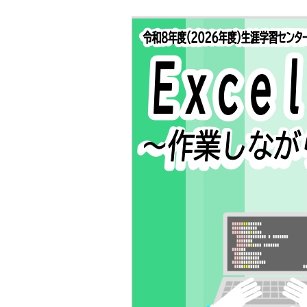
本
文
へ
移
動
し
ま
す