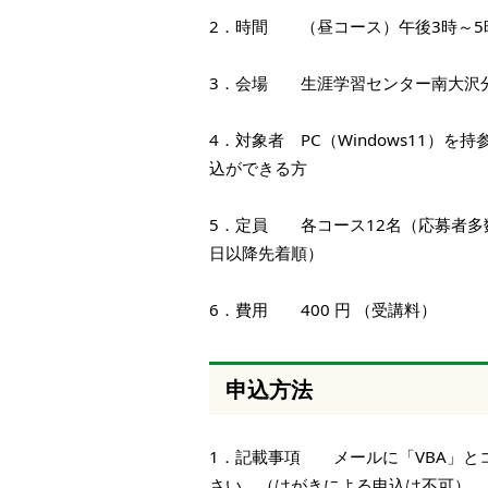
2．時間 （昼コース）午後3時～5
3．会場 生涯学習センター南大沢分
4．対象者 PC（Windows11）を持
込ができる方
5．定員 各コース12名（応募者多
日以降先着順）
6．費用 400 円 （受講料）
申込方法
1．記載事項 メールに「VBA」と
さい。（はがきによる申込は不可）