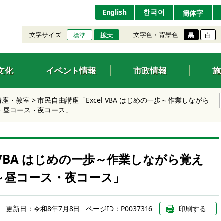
English
한국어
簡体字
文字サイズ
文字色・背景色
標準
拡大
黒
白
文化
イベント情報
市政情報
施
講座・教室
>
市民自由講座「Excel VBA はじめの一歩～作業しながら
礎～昼コース・夜コース」
l VBA はじめの一歩～作業しながら覚え
礎～昼コース・夜コース」
更新日：
令和8年7月8日
ページID：P0037316
印刷する