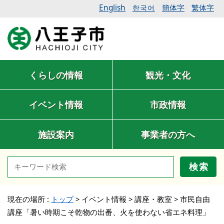
English
簡体字
繁体字
한국어
くらしの情報
観光・文化
イベント情報
市政情報
施設案内
事業者の方へ
検索
現在の場所 :
トップ
>
イベント情報
>
講座・教室
>
市民自由
講座「暑い時期こそ乾物の出番、火を使わない省エネ料理」