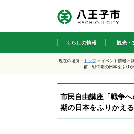
エ
ン
タ
ー
キ
ー
くらしの情報
観光・
で
、
ナ
現在の場所 :
トップ
>
イベント情報
>
ビ
前・戦中期の日本をふりか
ゲ
ー
シ
ョ
ン
市民自由講座「戦争へ
を
ス
期の日本をふりかえ
キ
ッ
プ
し
て