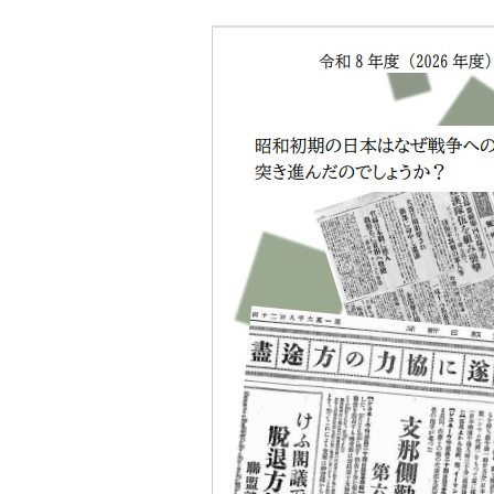
本
文
へ
移
動
し
ま
す