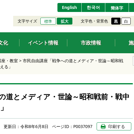
English
한국어
簡体字
文字サイズ
文字色・背景色
標準
拡大
黒
白
文化
イベント情報
市政情報
施
講座・教室
>
市民自由講座「戦争への道とメディア・世論～昭和戦
える」
の道とメディア・世論～昭和戦前・戦中
る」
更新日：
令和8年6月8日
ページID：P0037097
印刷する