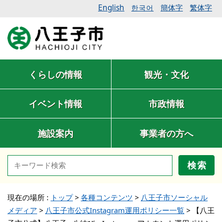
English
簡体字
繁体字
한국어
くらしの情報
観光・文化
イベント情報
市政情報
施設案内
事業者の方へ
検索
現在の場所 :
トップ
>
各種コンテンツ
>
八王子市ソーシャル
メディア
>
八王子市公式Instagram運用ポリシー一覧
>
【八王