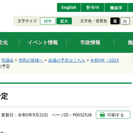
English
한국어
簡体字
文字サイズ
文字色・背景色
標準
拡大
黒
白
文化
イベント情報
市政情報
施
>
市議会
>
市民の皆様へ
>
会議の予定はこちら
>
令和5年（2023
の予定
予定
更新日：
令和5年9月22日
ページID：P0032528
印刷する