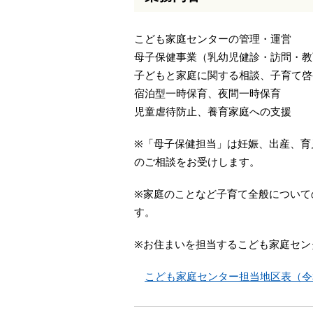
本
文
こども家庭センターの管理・運営
へ
移
母子保健事業（乳幼児健診・訪問・教
動
子どもと家庭に関する相談、子育て啓
し
宿泊型一時保育、夜間一時保育
ま
す
児童虐待防止、養育家庭への支援
※「母子保健担当」は妊娠、出産、育
のご相談をお受けします。
※家庭のことなど子育て全般について
す。
※お住まいを担当するこども家庭セン
こども家庭センター担当地区表（令