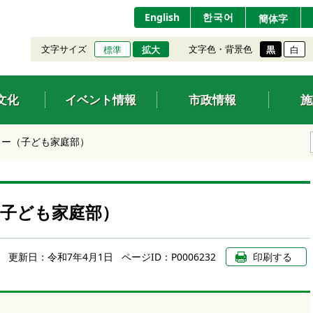
English
한국어
簡体字
文字サイズ
文字色・背景色
標準
拡大
黒
白
文化
イベント情報
市政情報
施
ター（子ども家庭部）
子ども家庭部）
更新日：
令和7年4月1日
ページID：P0006232
印刷する