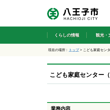
エ
ン
タ
ー
キ
ー
くらしの情報
観光・
で
、
ナ
現在の場所 :
トップ
>
こども家庭セン
ビ
ゲ
ー
シ
ョ
こども家庭センター（
ン
を
ス
キ
ッ
プ
し
業務内容
て